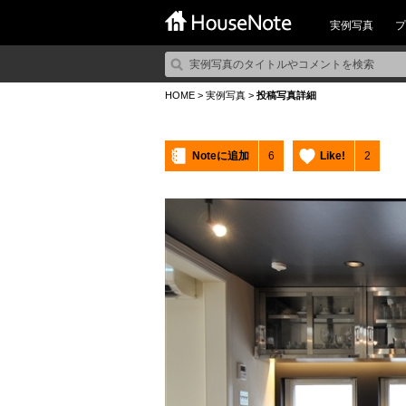
実例写真
プ
HOME
>
実例写真
>
投稿写真詳細
Noteに追加
6
Like!
2