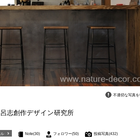
不適切な写真を
比呂志創作デザイン研究所
ール
Note(30)
フォロワー(50)
投稿写真(432)