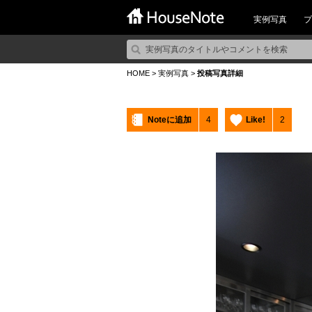
実例写真
プ
HOME
>
実例写真
>
投稿写真詳細
Noteに追加
4
Like!
2