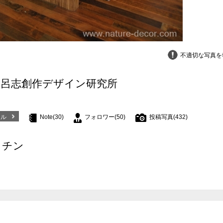
不適切な写真を
比呂志創作デザイン研究所
ール
Note(30)
フォロワー(50)
投稿写真(432)
ッチン