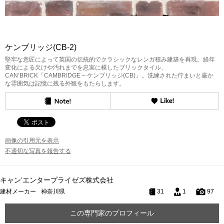
ケンブリッジ(CB-2)
堅牢な意匠によって英国の伝統的でクラシックなレンガ積み建築を再現。経年
変化による欠けや汚れまでを忠実に模したブリックタイル、
CAN’BRICK「CAMBRIDGE – ケンブリッジ(CB)」。洗練された佇まいと厳か
な雰囲気は記憶に残る外観をもたらします。
画像の引用元を表示
不適切な写真を報告する
キャン’エンタープライゼズ株式会社
建材メーカー
神奈川県
31
1
97
この専門家のプロフィール