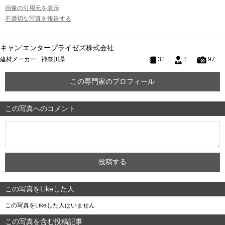
画像の引用元を表示
不適切な写真を報告する
キャン’エンタープライゼズ株式会社
建材メーカー
神奈川県
31
1
97
この専門家のプロフィール
この写真へのコメント
この写真をLikeした人
この写真をLikeした人はいません
この写真を含む投稿記事