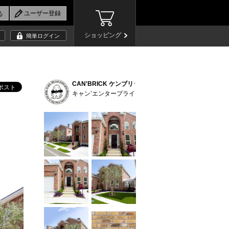
ショッピング
簡単ログイン
CAN'BRICK ケンブリッジ(CB) (9)
キャン’エンタープライゼズ株式会社