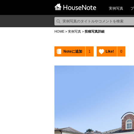
実例写真
プ
HOME
>
実例写真
>
投稿写真詳細
Noteに追加
1
Like!
0