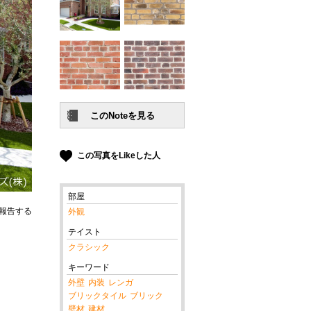
この写真をLikeした人
部屋
報告する
外観
テイスト
クラシック
キーワード
外壁
内装
レンガ
ブリックタイル
ブリック
壁材
建材