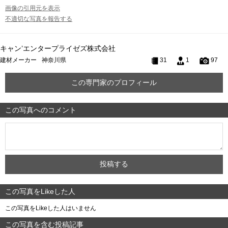
画像の引用元を表示
不適切な写真を報告する
キャン’エンタープライゼズ株式会社
建材メーカー
神奈川県
31
1
97
この専門家のプロフィール
この写真へのコメント
この写真をLikeした人
この写真をLikeした人はいません
この写真を含む投稿記事